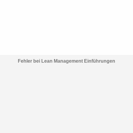
Fehler bei Lean Management Einführungen
Lehrgang
Operational Excellence
Die nächsten Termine für
Operational Excellence-Schulungen